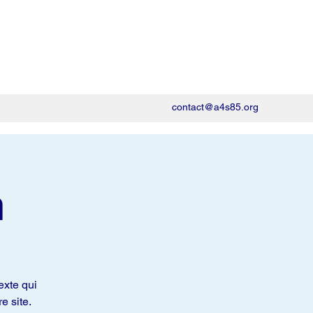
contact@a4s85.org
m
exte qui
e site.