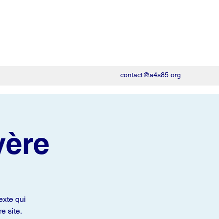
contact@a4s85.org
yère
exte qui
e site.